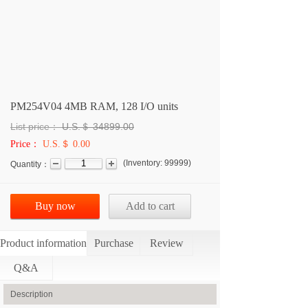
PM254V04 4MB RAM, 128 I/O units
List price：
U.S.＄
34899.00
Price：
U.S.＄ 0.00
(
Inventory:
99999
)
Quantity：
Buy now
Add to cart
Product information
Purchase
Review
Q&A
Description