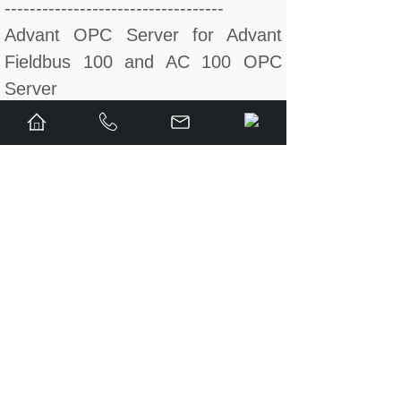
-----------------------------------
Advant OPC Server for Advant
Fieldbus 100 and AC 100 OPC
Server
CI626/CI630 Communication
Interface
CI627/CI630 Communication
Interface
CI520 Communication Interface
CI522 Communication Interface
CI526 Communication Interface
CI527 Communication Interface
CI869 Communication Interface
CI810 Fieldbus Communication
Interface (FCI)